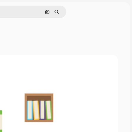
Поиск по изображению
Поиск