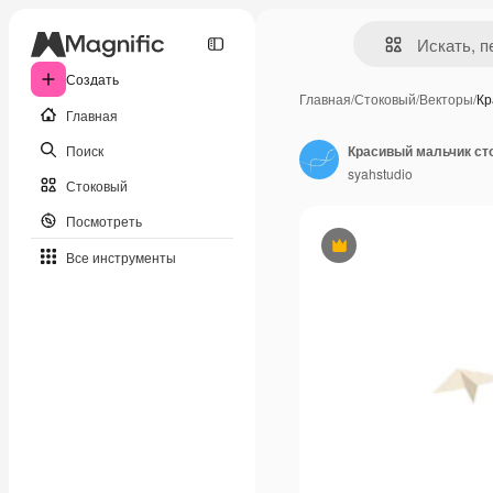
Создать
Главная
/
Стоковый
/
Векторы
/
Кр
Главная
Поиск
Красивый мальчик сто
syahstudio
Стоковый
Посмотреть
Премиум
Все инструменты