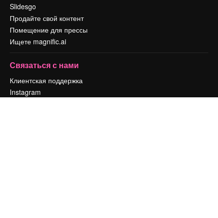
Slidesgo
Продайте свой контент
Помещение для прессы
Ищете magnific.ai
Связаться с нами
Клиентская поддержка
Instagram
YouTube
LinkedIn
TikTok
Discord
X
Reddit
Copyright © 2010-
2026
Freepik Company S.L.U.
Все права защищены
.