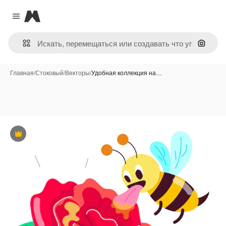
Magnific
Close menu
Поиск 
Главная
/
Стоковый
/
Векторы
/
Удобная коллекция на…
Премиум