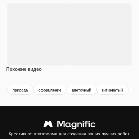
Похожие видео
Сгенерировано с помощью ИИ
Сгенерировано
природа
оформление
цветочный
витиеватый
са
Креативная платформа для создания ваших лучших работ.