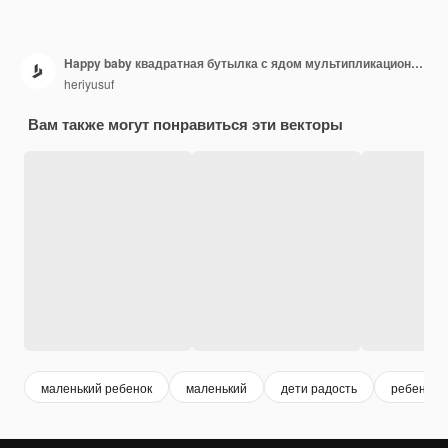
Happy baby квадратная бутылка с ядом мультипликационный персонаж милый дизайн
heriyusuf
Вам также могут понравиться эти векторы
маленький ребенок
маленький
дети радость
ребенок 