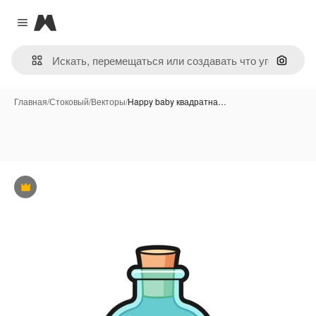
Magnific
Close menu
Поиск 
Главная
/
Стоковый
/
Векторы
/
Happy baby квадратна…
Премиум