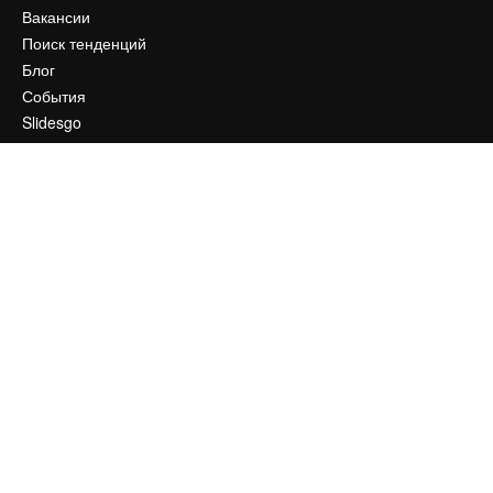
Вакансии
Поиск тенденций
Блог
События
Slidesgo
Продайте свой контент
Помещение для прессы
Ищете magnific.ai
Связаться с нами
Клиентская поддержка
Instagram
YouTube
LinkedIn
TikTok
Discord
X
Reddit