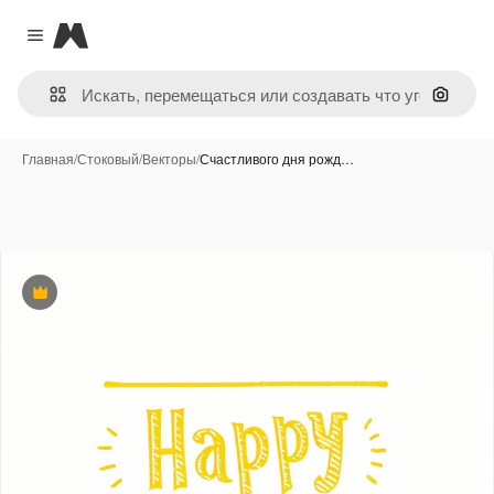
Magnific
Close menu
Поиск 
Главная
/
Стоковый
/
Векторы
/
Счастливого дня рожд…
Премиум