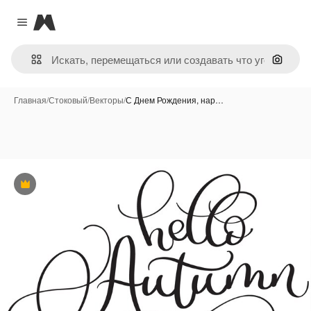
Magnific
Close menu
Поиск 
Главная
/
Стоковый
/
Векторы
/
С Днем Рождения, нар…
Премиум