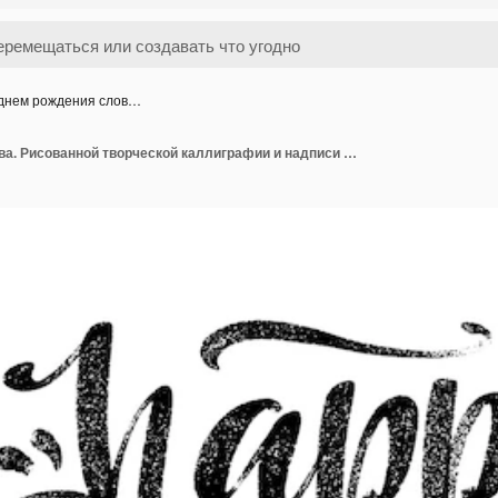
днем рождения слов…
С днем рождения слова. Рисованной творческой каллиграфии и надписи ручкой кисти, для праздничных поздравительных открыток и приглашений.