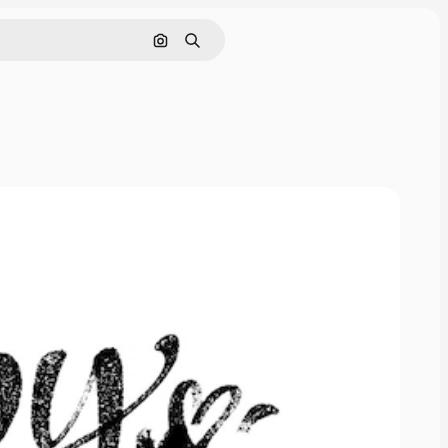
Поиск по изображению
Поиск