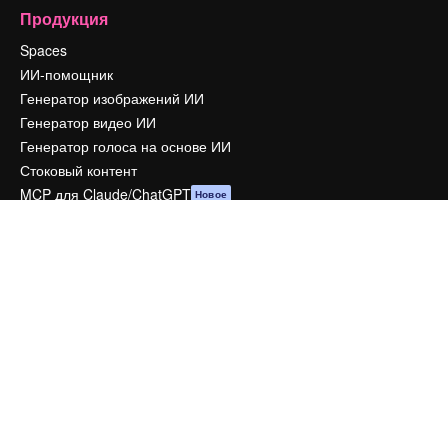
Продукция
Spaces
ИИ-помощник
Генератор изображений ИИ
Генератор видео ИИ
Генератор голоса на основе ИИ
Стоковый контент
MCP для Claude/ChatGPT
Новое
Агенты
Новое
API
Мобильное приложение
Все инструменты Magnific
Начать
Academy
Документация по Пакету ИИ
Служба поддержки
Условия и положения