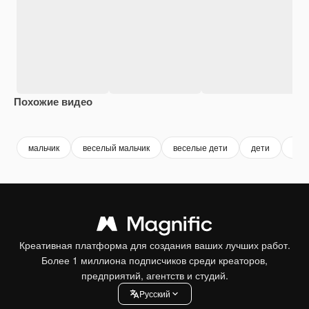
Похожие видео
Premium
Premium
Premium
Premium
Сгенериров
мальчик
веселый мальчик
веселые дети
дети
дет
Креативная платформа для создания ваших лучших работ.
Более 1 миллиона подписчиков среди креаторов,
предприятий, агентств и студий.
Pусский