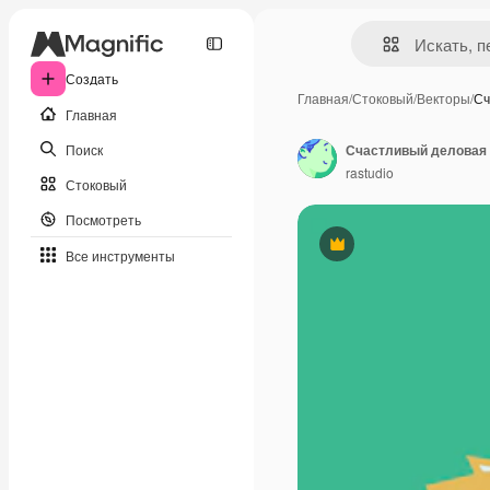
Создать
Главная
/
Стоковый
/
Векторы
/
Сч
Главная
Поиск
Счастливый деловая 
rastudio
Стоковый
Посмотреть
Премиум
Все инструменты