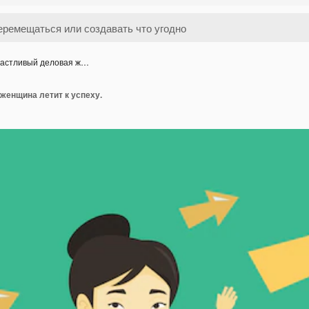
астливый деловая ж…
женщина летит к успеху.