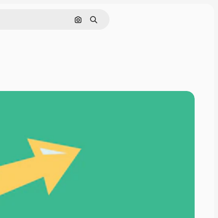
Поиск по изображению
Поиск