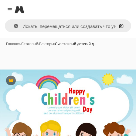
Magnific
Close menu
Поиск 
Главная
/
Стоковый
/
Векторы
/
Счастливый детский д…
Премиум