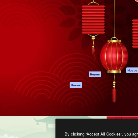
атформа для создания
Spaces
Academy
работ. Более 1 миллиона
ИИ-помощник
Документация п
реди креаторов,
Пакету ИИ
Генератор
гентств и студий.
изображений ИИ
Служба
поддержки
Генератор видео
ИИ
Условия и
положения
Генератор голоса
на основе ИИ
Политика
конфиденциальн
Стоковый контент
Оригиналы
MCP для
Новое
Новое
Claude/ChatGPT
Политика файло
cookie
Агенты
Новое
Центр доверия
API
Партнеры
Мобильное
приложение
Предприятие
Все инструменты
Magnific
By clicking “Accept All Cookies”, you agr