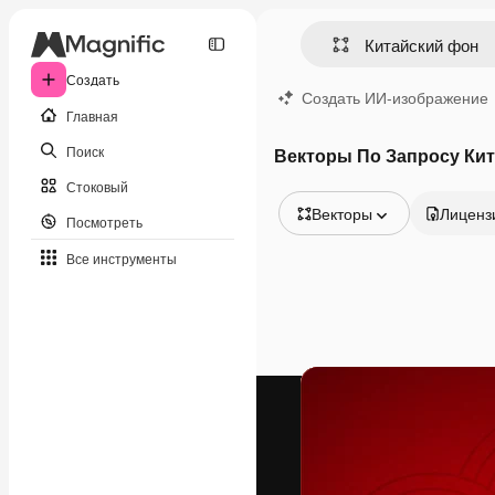
Создать
Создать ИИ-изображение
Главная
Поиск
Векторы По Запросу Ки
Стоковый
Векторы
Лиценз
Посмотреть
Все изображения
Все инструменты
Векторы
Иллюстрации
Фотографии
PSD
Шаблоны
Мокапы
Видео
Видеоролик
Моушн-дизайн
Видеошаблоны
Иконки
3D-модели
Шрифты