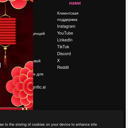
нами
Цены
о
О нас
Клиентская
поддержка
Reviews
Instagram
Вакансии
YouTube
Поиск тенденций
LinkedIn
Блог
TikTok
События
Discord
Slidesgo
ости
X
Продайте свой
контент
Reddit
в
Помещение для
прессы
Ищете magnific.ai
ee to the storing of cookies on your device to enhance site