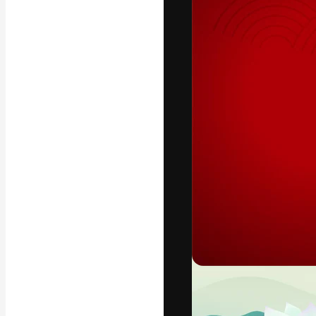
Креативная пл
ваших лучших 
подписчиков с
предприятий, а
Pусский