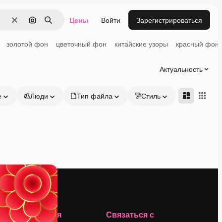
Цены
Войти
Зарегистрироваться
Очистить
Поиск по изображению
Поиск
золотой фон
цветочный фон
китайские узоры
красный фон
Актуальность
е
Люди
Тип файла
Стиль
Адвансд
Компания
Связаться с