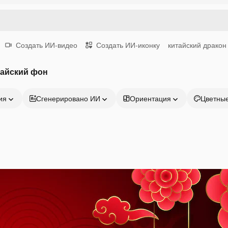
Создать ИИ-видео
Создать ИИ-иконку
китайский дракон
тайский фон
ия
Сгенерировано ИИ
Ориентация
Цветны
Продукция
Начать