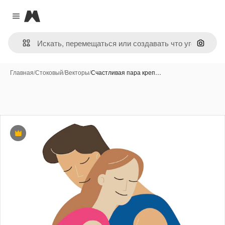
Magnific
Close menu
Поиск 
Главная
/
Стоковый
/
Векторы
/
Счастливая пара креп…
Премиум