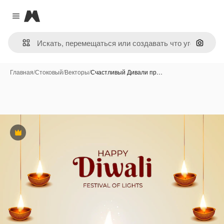
Magnific
Close menu
Поиск 
Главная
/
Стоковый
/
Векторы
/
Счастливый Дивали пр…
Премиум