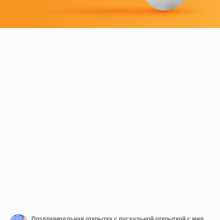
Поздравительная открытка с пасхальной открыткой с милым дизайном яичного кролика, 3d векторная иллюстрация