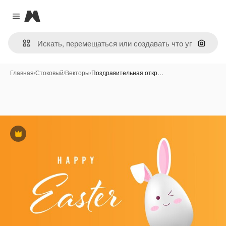
Magnific
Close menu
Поиск 
Главная
/
Стоковый
/
Векторы
/
Поздравительная откр…
Премиум