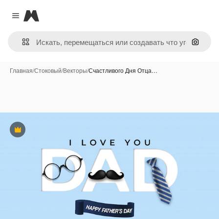
Magnific
Close menu
Поиск 
Главная
/
Стоковый
/
Векторы
/
Счастливого Дня Отца…
Премиум