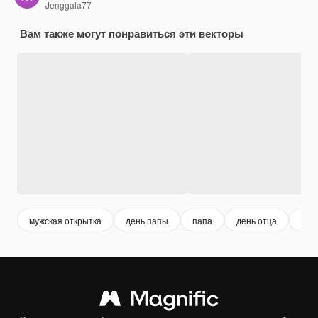
Jenggala77
Вам также могут понравиться эти векторы
мужская открытка
день папы
папа
день отца
оте