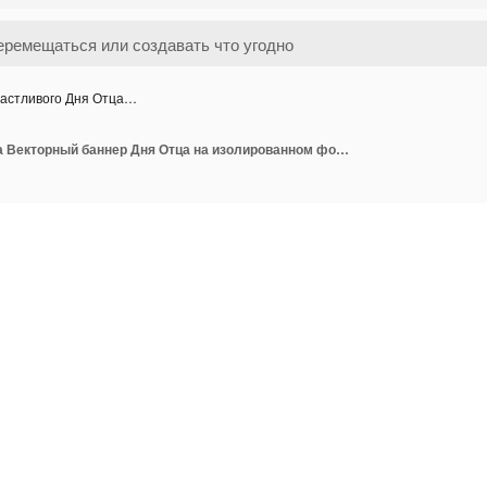
астливого Дня Отца…
Счастливого Дня Отца Векторный баннер Дня Отца на изолированном фоне Текст Дня Отца Вектора