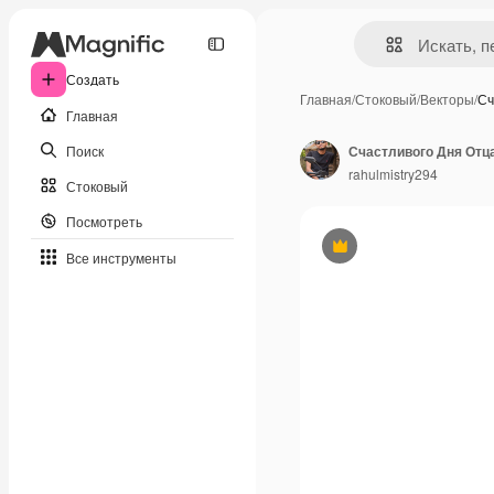
Создать
Главная
/
Стоковый
/
Векторы
/
Сч
Главная
Поиск
rahulmistry294
Стоковый
Посмотреть
Премиум
Все инструменты