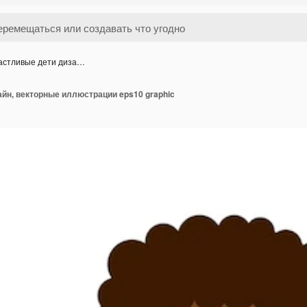
астливые дети диза…
йн, векторные иллюстрации eps10 graphic