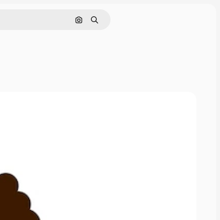
Поиск по изображению
Поиск