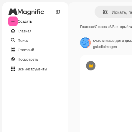
Создать
Главная
/
Стоковый
/
Векторы
/
сч
Главная
Поиск
счастливые дети диза
gstudioimagen
Стоковый
Посмотреть
Премиум
Все инструменты