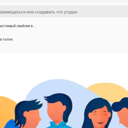
астливый смайлик в…
в толпе