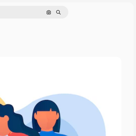
Поиск по изображению
Поиск