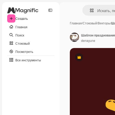
Создать
Главная
/
Стоковый
/
Векторы
/
Ша
Главная
Поиск
denayune
Стоковый
Посмотреть
Премиум
Все инструменты