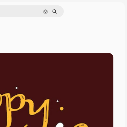
Поиск по изображению
Поиск