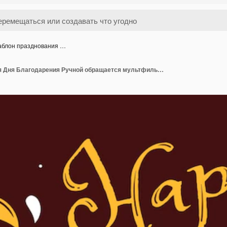
блон празднования …
Шаблон празднования Дня Благодарения Ручной обращается мультфильм Плоская иллюстрация