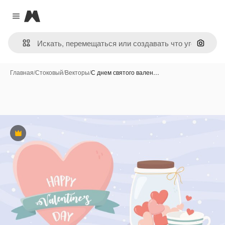
Magnific
Close menu
Поиск 
Главная
/
Стоковый
/
Векторы
/
С днем святого вален…
Премиум