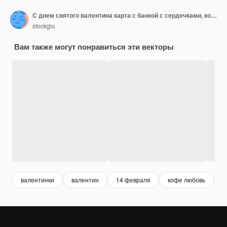
С днем святого валентина карта с банкой с сердечками, кофейная чашка
stockgiu
Вам также могут понравиться эти векторы
валентинки
валентин
14 февраля
кофе любовь
с