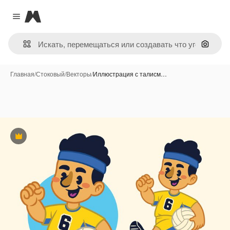
Magnific
Close menu
Поиск 
Главная
/
Стоковый
/
Векторы
/
Иллюстрация с талисм…
Премиум