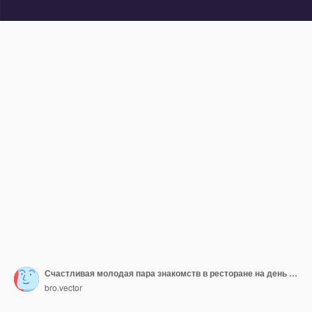
Счастливая молодая пара знакомств в ресторане на день Святого Валентина. Мужчина и женщина сидят за столом, пьют вино, празднуют годовщину. Иллюстрация для отношений, любви, концепции романтического ужина
bro.vector