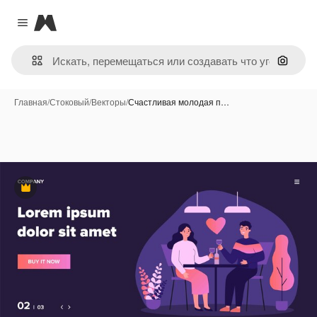
Magnific
Close menu
Поиск 
Главная
/
Стоковый
/
Векторы
/
Счастливая молодая п…
Премиум