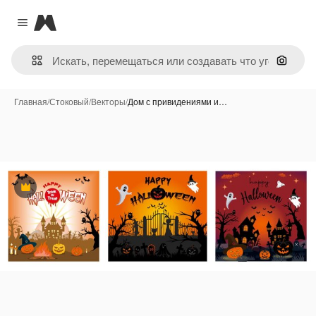
Magnific
Close menu
Поиск 
Главная
/
Стоковый
/
Векторы
/
Дом с привидениями и…
Премиум