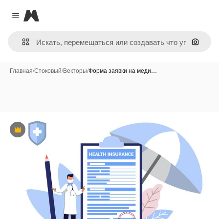
Magnific
Close menu
Поиск 
Главная
/
Стоковый
/
Векторы
/
Форма заявки на меди…
Премиум