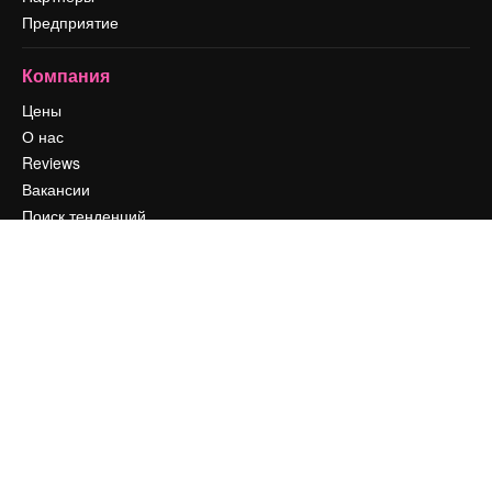
Предприятие
Компания
Цены
О нас
Reviews
Вакансии
Поиск тенденций
Блог
События
Slidesgo
Продайте свой контент
Помещение для прессы
Ищете magnific.ai
Связаться с нами
Клиентская поддержка
Instagram