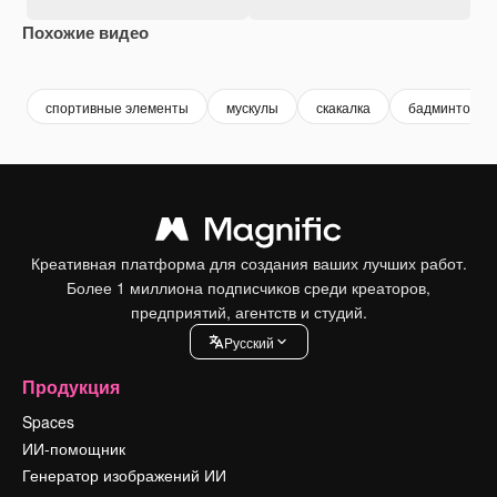
Похожие видео
Premium
Premium
Premium
Premium
спортивные элементы
мускулы
скакалка
бадминтон
Креативная платформа для создания ваших лучших работ.
Более 1 миллиона подписчиков среди креаторов,
предприятий, агентств и студий.
Pусский
Продукция
Spaces
ИИ-помощник
Генератор изображений ИИ