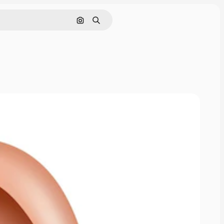
Поиск по изображению
Поиск