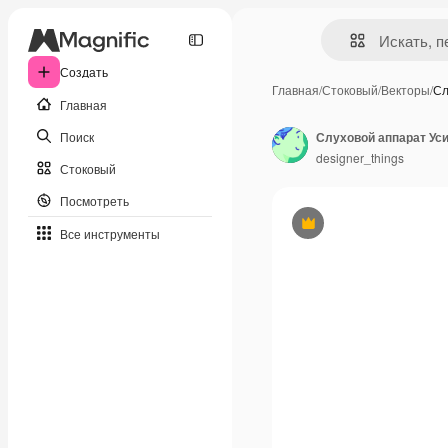
Создать
Главная
/
Стоковый
/
Векторы
/
Сл
Главная
Поиск
designer_things
Стоковый
Посмотреть
Премиум
Все инструменты