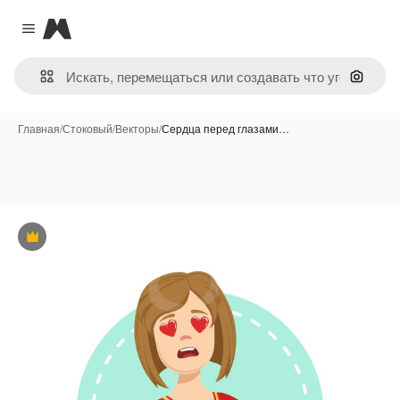
Magnific
Close menu
Поиск 
Главная
/
Стоковый
/
Векторы
/
Сердца перед глазами…
Премиум