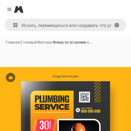
Magnific
Close menu
Поиск 
Главная
/
Стоковый
/
Векторы
/
Флаер по установке с…
Премиум