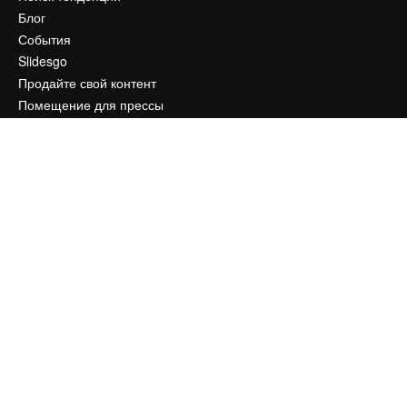
Блог
События
Slidesgo
Продайте свой контент
Помещение для прессы
Ищете magnific.ai
Связаться с нами
Клиентская поддержка
Instagram
YouTube
LinkedIn
TikTok
Discord
X
Reddit