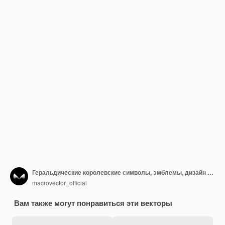
Геральдические королевские символы, эмблемы, дизайн и фамильный герб коллекция элементов черный абстрактный изолированных векторная иллюстрация
macrovector_official
Вам также могут понравиться эти векторы