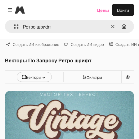
Magnific
Цены
Войти
Close menu
Очистить
Поиск 
Создать ИИ-изображение
Создать ИИ-видео
Создать ИИ-
Векторы По Запросу Ретро шрифт
Векторы
Фильтры