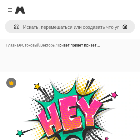
Magnific
Close menu
Поиск 
Главная
/
Стоковый
/
Векторы
/
Привет привет привет…
Премиум