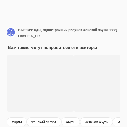
Высокие ады, однострочный рисунок женской обуви продолжает линейную векторную иллюстрацию
LineDraw_Pix
Вам также могут понравиться эти векторы
туфли
женский силуэт
обувь
женская обувь
мода 