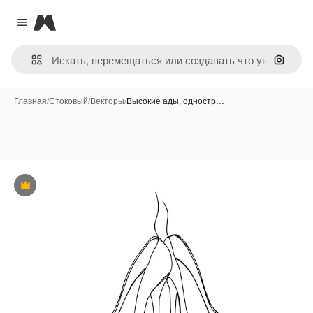
Magnific
Close menu
Поиск 
Главная
/
Стоковый
/
Векторы
/
Высокие ады, одностр…
Премиум