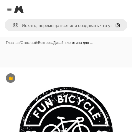
Magnific
Close menu
Поиск 
Главная
/
Стоковый
/
Векторы
/
Дизайн логотипа для …
Премиум