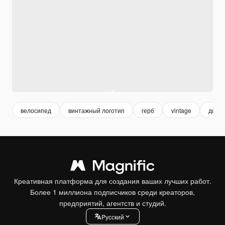
велосипед
винтажный логотип
герб
vintage
дизай
Креативная платформа для создания ваших лучших работ.
Более 1 миллиона подписчиков среди креаторов,
предприятий, агентств и студий.
Pусский