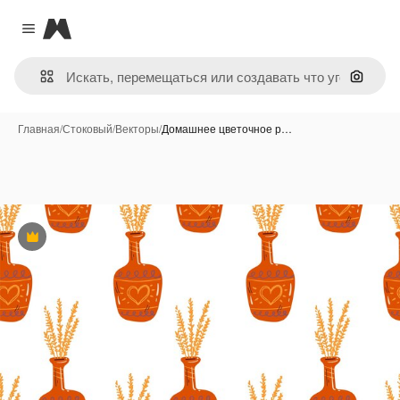
Magnific
Close menu
Поиск 
Главная
/
Стоковый
/
Векторы
/
Домашнее цветочное р…
Премиум