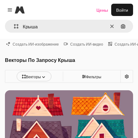
Magnific
Цены
Войти
Close menu
Очистить
Поиск 
Создать ИИ-изображение
Создать ИИ-видео
Создать ИИ-
Векторы По Запросу Крыша
Векторы
Фильтры