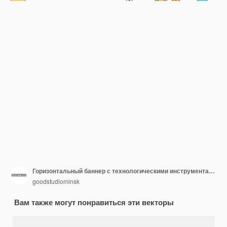
Горизонтальный баннер с технологическими инструментами распознавания лиц, ПО для сканирования отпечатков пальцев, проверки и идентификации человека.
goodstudiominsk
Вам также могут понравиться эти векторы