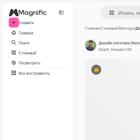
Создать
Главная
/
Стоковый
/
Векторы
/
Ди
Главная
Поиск
Дизайн логотипа Hors
Sharif_Hossain100
Стоковый
Посмотреть
Премиум
Все инструменты