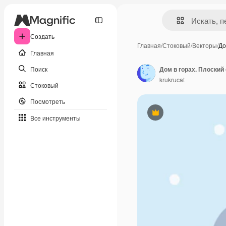
Создать
Главная
/
Стоковый
/
Векторы
/
До
Главная
Поиск
krukrucat
Стоковый
Посмотреть
Премиум
Все инструменты