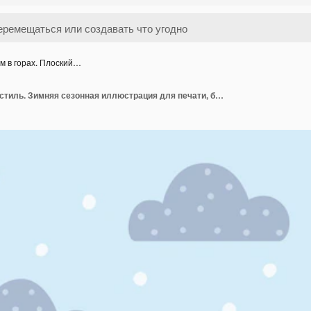
м в горах. Плоский…
Дом в горах. Плоский стиль. Зимняя сезонная иллюстрация для печати, баннера, фона, украшения и дизайна поздравительных и пригласительных билетов