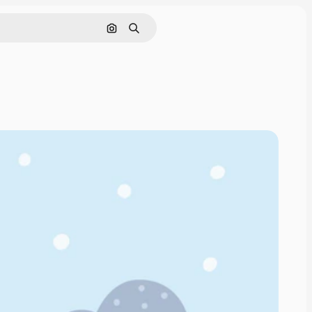
Поиск по изображению
Поиск