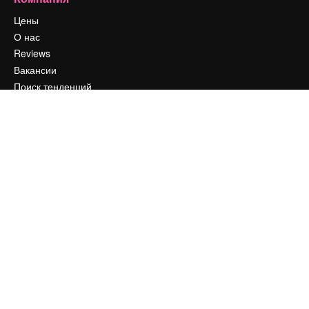
Цены
О нас
Reviews
Вакансии
Поиск тенденций
Блог
События
Slidesgo
Продайте свой контент
Помещение для прессы
Ищете magnific.ai
Связаться с нами
Клиентская поддержка
Instagram
YouTube
LinkedIn
TikTok