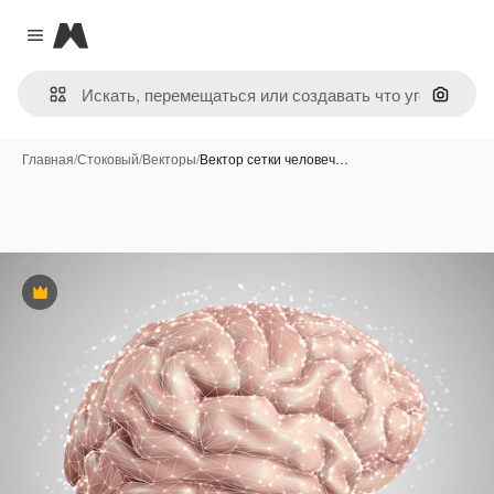
Magnific
Close menu
Поиск 
Главная
/
Стоковый
/
Векторы
/
Вектор сетки человеч…
Премиум