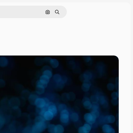
Поиск по изображению
Поиск