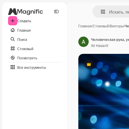
Создать
Главная
/
Стоковый
/
Векторы
/
Че
Главная
Поиск
Ali Hasan5
Стоковый
Посмотреть
Премиум
Все инструменты