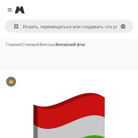
Magnific
Close menu
Поиск 
Главная
/
Стоковый
/
Векторы
/
Венгерский флаг
Премиум