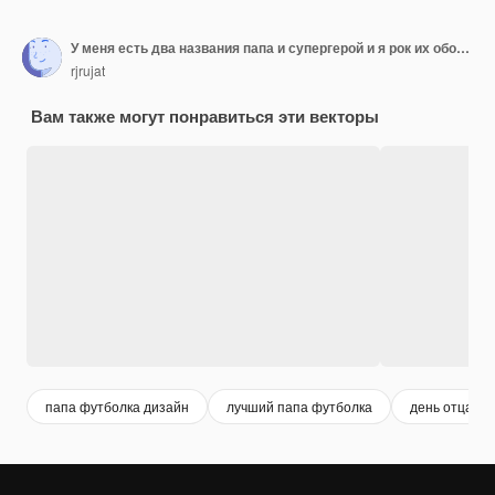
У меня есть два названия папа и супергерой и я рок их обоих типографии вектор для дня отца футболки
rjrujat
Вам также могут понравиться эти векторы
папа футболка дизайн
лучший папа футболка
день отца фу