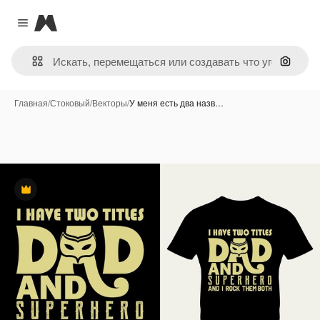
Magnific
Close menu
Поиск 
Главная
/
Стоковый
/
Векторы
/
У меня есть два назв…
Премиум