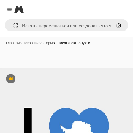
Magnific
Close menu
Поиск 
Главная
/
Стоковый
/
Векторы
/
Я люблю векторную ил…
Премиум