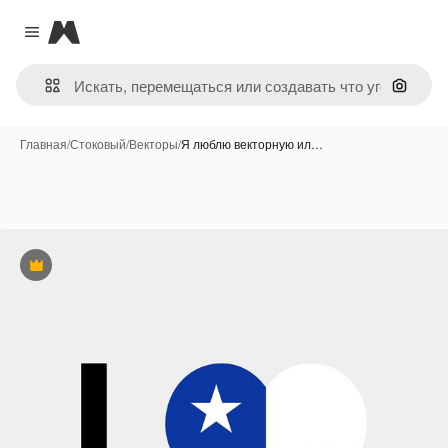
Magnific
Close menu
Поиск 
Главная
/
Стоковый
/
Векторы
/
Я люблю векторную ил…
Премиум