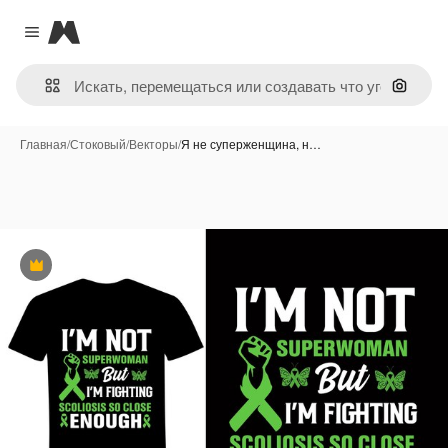
Magnific
Close menu
Поиск 
Главная
/
Стоковый
/
Векторы
/
Я не суперженщина, н…
Премиум