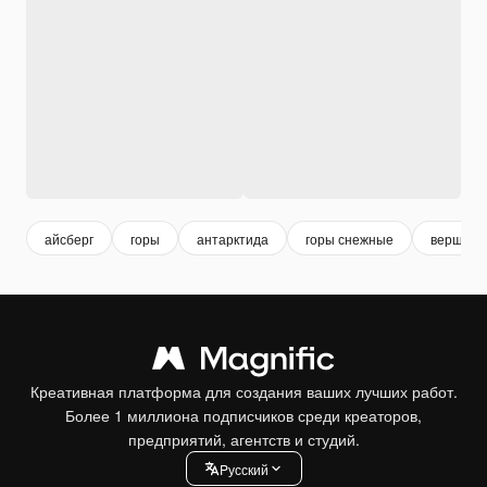
айсберг
горы
антарктида
горы снежные
вершина
Креативная платформа для создания ваших лучших работ.
Более 1 миллиона подписчиков среди креаторов,
предприятий, агентств и студий.
Pусский