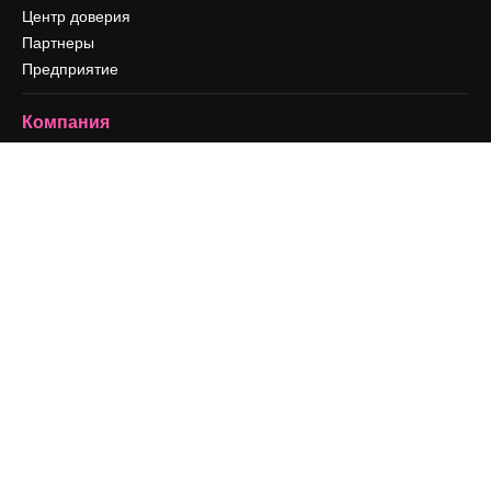
Центр доверия
Партнеры
Предприятие
Компания
Цены
О нас
Reviews
Вакансии
Поиск тенденций
Блог
События
Slidesgo
Продайте свой контент
Помещение для прессы
Ищете magnific.ai
Связаться с нами