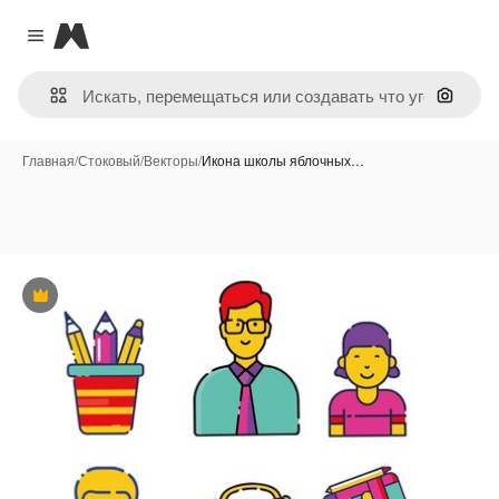
Magnific
Close menu
Поиск 
Главная
/
Стоковый
/
Векторы
/
Икона школы яблочных…
Премиум