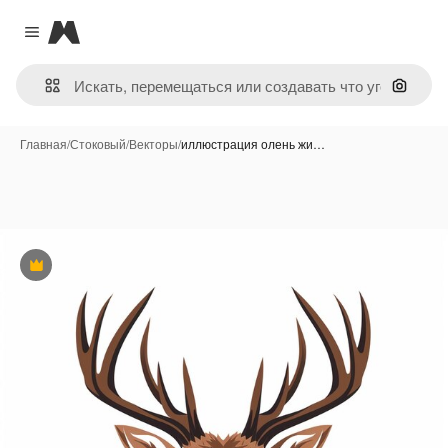
Magnific
Close menu
Поиск 
Главная
/
Стоковый
/
Векторы
/
иллюстрация олень жи…
Премиум