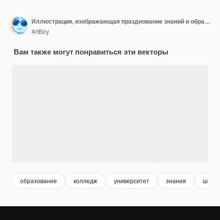
Иллюстрация, изображающая празднование знаний и образования, демонстрирующая стопку книг, выпускную шапку и двух счастливых студентов
ArtBoy
Вам также могут понравиться эти векторы
образование
колледж
университет
знания
школ