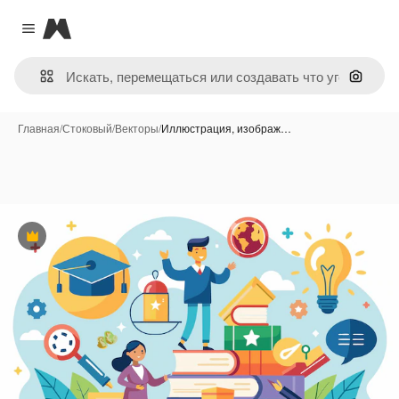
Magnific
Close menu
Поиск 
Главная
/
Стоковый
/
Векторы
/
Иллюстрация, изображ…
Премиум