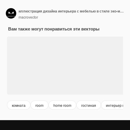
иллюстрация дизайна интерьера с мебелью в стиле эко-минимализм
macrovector
Вам также могут понравиться эти векторы
комната
room
home room
гостиная
интерьер ква